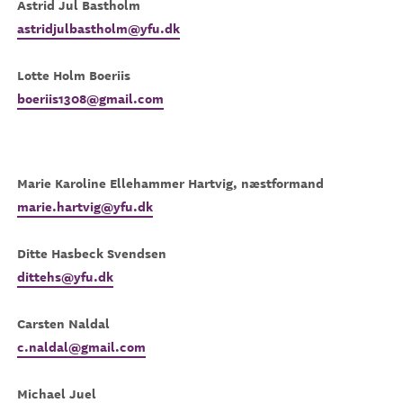
Astrid Jul Bastholm
astridjulbastholm@yfu.dk
Lotte Holm Boeriis
boeriis1308@gmail.com
Marie Karoline Ellehammer Hartvig, næstformand
marie.hartvig@yfu.dk
Ditte Hasbeck Svendsen
dittehs@yfu.dk
Carsten Naldal
c.naldal@gmail.com
Michael Juel