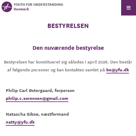
YOUTH FOR UNDERSTANDING
Danmark
BESTYRELSEN
Den nuværende bestyrelse
Bestyrelsen har konstitueret sig således i april 2026. Den består
be@yfu.dk
af følgende personer og kan kontaktes samlet på
Philip Carl Østergaard, forperson
philip.c.sorensen@gmail.com
Natascha Gibsø, næstformand
natty@yfu.dk